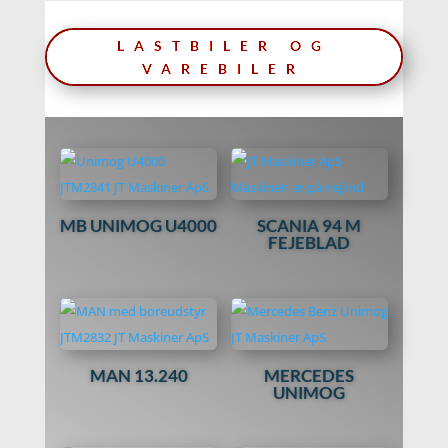
LASTBILER OG
VAREBILER
MB UNIMOG U4000
SCANIA 94 M
FEJEBLAD
MAN 13.240
MERCEDES
UNIMOG