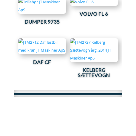
VOLVO FL 6
DUMPER 9735
DAF CF
KELBERG
SÆTTEVOGN
ÅBNINGSTIDER
– har vi ikke
Vi laver opkøb og salg af maskiner. Har du
spørgsmål eller brug for en vurdering af dine