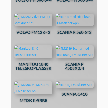
VOLVO FH 500 8×4
VOLVO FH 500 8×4
VOLVO FM12 6×2
SCANIA R 560 6×2
MANITOU 1840
SCANIA P
TELESKOPLÆSSER
4508X2/4
SCANIA G410
MTDK KÆRRE