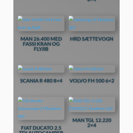
MAN 26.400 MED
HRD SÆTTEVOGN
FASSI KRAN OG
FLYJIB
SCANIA R 480 8×4
VOLVO FH 500 6×2
MAN TGL 12.220
2×4
FIAT DUCATO 2.5
TDI AUTOCAMPER