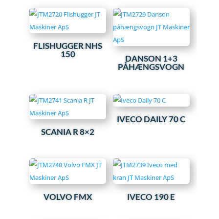
FLISHUGGER NHS
150
DANSON 1+3
PÅHÆNGSVOGN
IVECO DAILY 70 C
SCANIA R 8×2
VOLVO FMX
IVECO 190 E