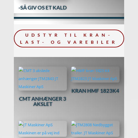
-SÅ GIV OS ET KALD
UDSTYR TIL KRAN-
LAST- OG VAREBILER
KRAN HMF 1823K4
CMT ANHÆNGER 3
AKSLET