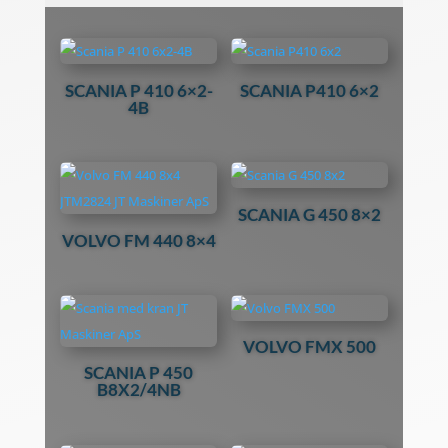
SCANIA P 410 6×2-
SCANIA P410 6×2
4B
SCANIA G 450 8×2
VOLVO FM 440 8×4
VOLVO FMX 500
SCANIA P 450
B8X2/4NB