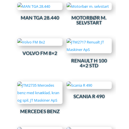
MAN TGA 28.440
MOTORBØR M.
SELVSTART
VOLVO FM 8×2
RENAULT H 100
4×2 STD
SCANIA R 490
MERCEDES BENZ