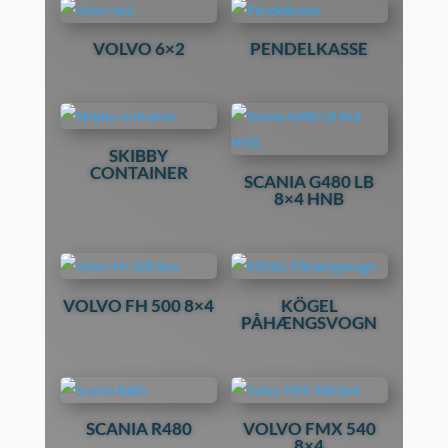
VOLVO 6×2
PENDELKASSE
SKIBBY
CONTAINER
SCANIA G480 LB
8×4 HNB
VOLVO FH 500 8×4
KÖGEL
PÅHÆNGSVOGN
SCANIA R480
VOLVO FMX 540
8×4