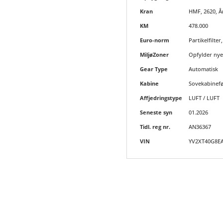
Kran
HMF, 2620, År
KM
478.000
Euro-norm
Partikelfilter,
MiljøZoner
Opfylder nye 
Gear Type
Automatisk
Kabine
Sovekabinef
Affjedringstype
LUFT / LUFT
Seneste syn
01.2026
Tidl. reg nr.
AN36367
VIN
YV2XT40G8E