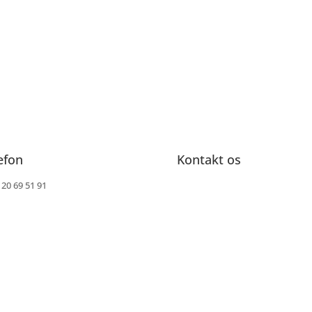
efon
Kontakt os
 20 69 51 91