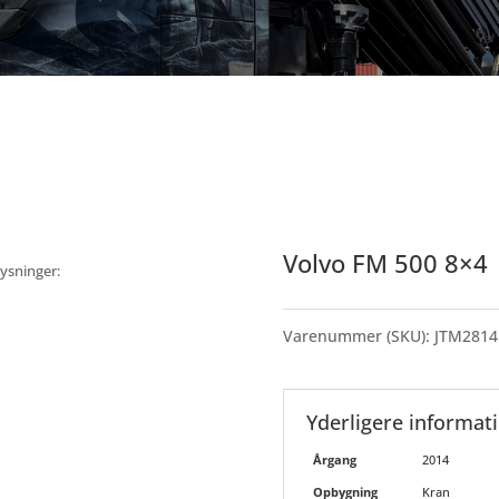
Volvo FM 500 8×4
lysninger:
Varenummer (SKU):
JTM2814
Yderligere informat
Årgang
2014
Opbygning
Kran