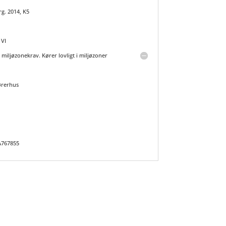
g. 2014, K5
 VI
miljøzonekrav. Kører lovligt i miljøzoner
ørerhus
A767855