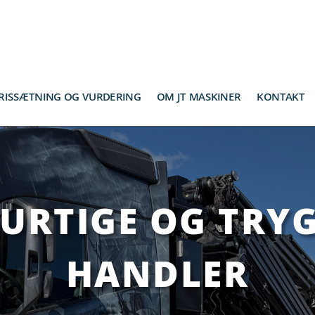
RISSÆTNING OG VURDERING
OM JT MASKINER
KONTAKT
HURTIGE OG TRY
HANDLER