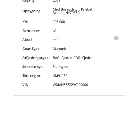
Årgang
2009
Med Boreudstyr. Knebel
Opbygning
Drilling HY79SBR
KM
198.000
Euro-norm
IV
Aksel
4×4
Gear Type
Manuelt
Affjedringstype
BAG: Fjedre, FOR: Fjedre
Seneste syn
Skal synes
Tidl. reg nr.
XM91152
VIN
WMAN36ZZ29Y229086