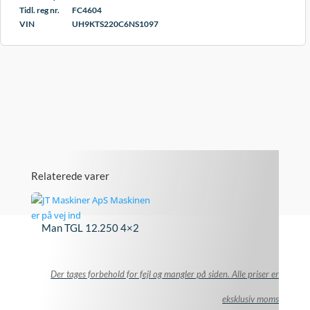
Tidl. reg nr.
FC4604
VIN
UH9KTS220C6NS1097
Relaterede varer
Man TGL 12.250 4×2
Der tages forbehold for fejl og mangler på siden. Alle priser er
eksklusiv moms