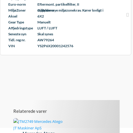
Euro-norm
Eftermont. partikelfilter, II
MiljøZoner
Opfylder nye miljøzonekrav. Kører lovligt i miljøzoner
Aksel
6X2
Gear Type
Manuelt
Affjedringstype
LUFT / LUFT
Seneste syn
Skal synes
Tidl. reg nr.
AW79264
VIN
YS2P6X20001242576
Relaterede varer