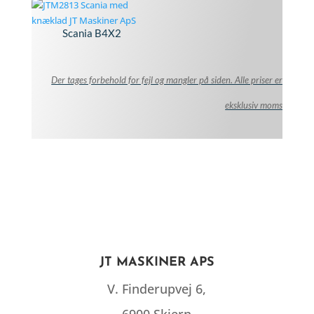
Scania B4X2
Der tages forbehold for fejl og mangler på siden. Alle priser er
eksklusiv moms
JT MASKINER APS
V. Finderupvej 6,
6900 Skjern