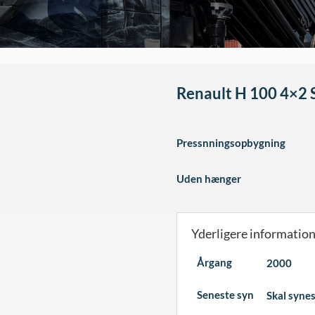
Renault H 100 4×2
Pressnningsopbygning
Uden hænger
Yderligere informatio
Årgang
2000
Seneste syn
Skal syne