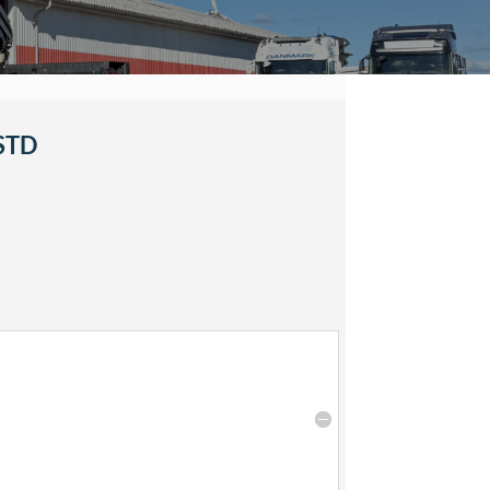
 STD
n
s