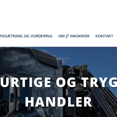
RISSÆTNING OG VURDERING
OM JT MASKINER
KONTAKT
HURTIGE OG TRY
HANDLER